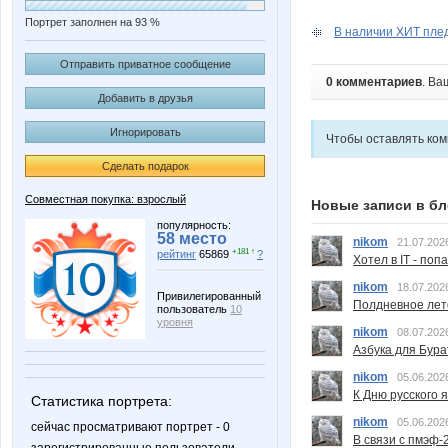
Портрет заполнен на 93 %
В наличии ХИТ пле
Отправить приватное сообщение
0 комментариев
. Ва
Добавить в друзья
Игнорировать
Чтобы оставлять ко
Сделать подарок
Совместная покупка: взрослый
Новые записи в бл
популярность:
58 место
nikom
21.07.202
+181 ↑
рейтинг
65869
?
Хотел в IT - поп
nikom
18.07.202
Привилегированный
Полдневное лет
пользователь
10
уровня
nikom
08.07.202
Азбука для Бура
nikom
05.06.202
К Дню русского 
Статистика портрета:
nikom
05.06.202
сейчас просматривают портрет - 0
В связи с пмэф-