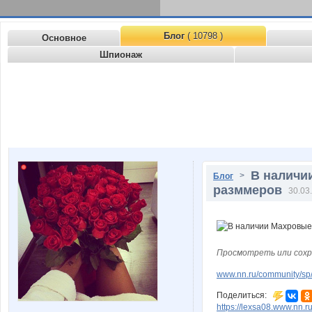
Блог
( 10798 )
Основное
Шпионаж
В наличи
>
Блог
разммеров
30.03
Просмотреть или сохр
www.nn.ru/community/sp/
Поделиться:
https://lexsa08.www.nn.