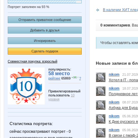
Портрет заполнен на 93 %
В наличии ХИТ пле
Отправить приватное сообщение
0 комментариев
. Ва
Добавить в друзья
Игнорировать
Чтобы оставлять ко
Сделать подарок
Совместная покупка: взрослый
Новые записи в бл
популярность:
58 место
nikom
21.07.202
+181 ↑
рейтинг
65869
?
Хотел в IT - поп
nikom
18.07.202
Привилегированный
Полдневное лет
пользователь
10
уровня
nikom
08.07.202
Азбука для Бура
nikom
05.06.202
К Дню русского 
Статистика портрета:
nikom
05.06.202
сейчас просматривают портрет - 0
В связи с пмэф-